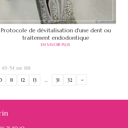
Protocole de dévitalisation d'une dent ou
traitement endodontique
EN SAVOIR PLUS
 49-54 sur 188
0
11
12
13
…
31
32
rin