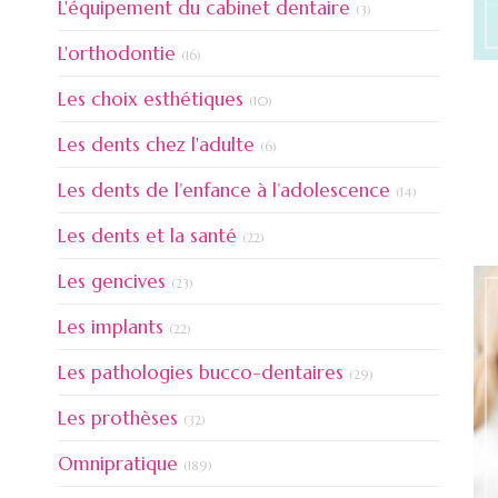
Articles Count
L'équipement du cabinet dentaire
(3)
Articles Count
L'orthodontie
(16)
Articles Count
Les choix esthétiques
(10)
Articles Count
Les dents chez l'adulte
(6)
Articles Coun
Les dents de l’enfance à l’adolescence
(14)
Articles Count
Les dents et la santé
(22)
Articles Count
Les gencives
(23)
Articles Count
Les implants
(22)
Articles Count
Les pathologies bucco-dentaires
(29)
Articles Count
Les prothèses
(32)
Articles Count
Omnipratique
(189)