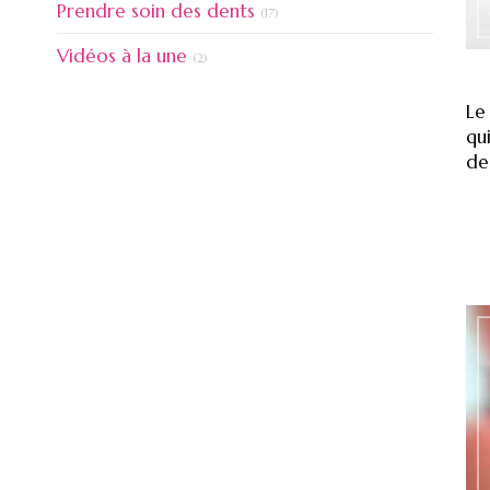
Articles Count
Prendre soin des dents
(17)
Articles Count
Vidéos à la une
(2)
Le
qu
de