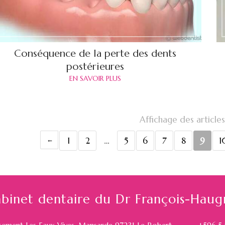
Conséquence de la perte des dents
postérieures
EN SAVOIR PLUS
Affichage des articles
1
2
…
5
6
7
8
9
1
binet dentaire du Dr François-Haug