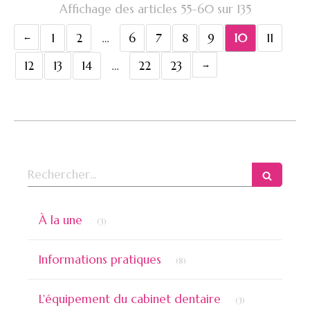
Affichage des articles 55-60 sur 135
1
2
…
6
7
8
9
10
11
12
13
14
…
22
23
Rechercher
Articles Count
À la une
(3)
Articles Count
Informations pratiques
(8)
Articles Count
L'équipement du cabinet dentaire
(3)