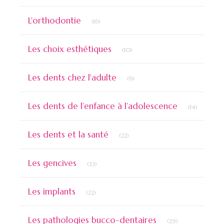
Articles Count
L'orthodontie
(16)
Articles Count
Les choix esthétiques
(10)
Articles Count
Les dents chez l'adulte
(6)
Articles 
Les dents de l’enfance à l’adolescence
(14)
Articles Count
Les dents et la santé
(22)
Articles Count
Les gencives
(23)
Articles Count
Les implants
(22)
Articles Count
Les pathologies bucco-dentaires
(29)