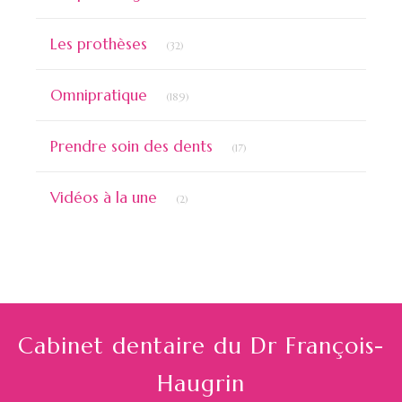
Articles Count
Les prothèses
(32)
Articles Count
Omnipratique
(189)
Articles Count
Prendre soin des dents
(17)
Articles Count
Vidéos à la une
(2)
Cabinet dentaire du Dr François-
Haugrin