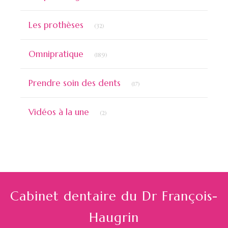
Articles Count
Les prothèses
(32)
Articles Count
Omnipratique
(189)
Articles Count
Prendre soin des dents
(17)
Articles Count
Vidéos à la une
(2)
Cabinet dentaire du Dr François-
Haugrin