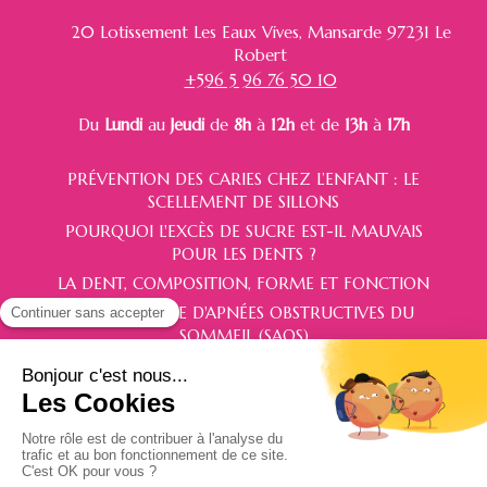
20 Lotissement Les Eaux Vives, Mansarde
97231
Le
Robert
+596 5 96 76 50 10
Du
Lundi
au
Jeudi
de
8h
à
12h
et de
13h
à
17h
PRÉVENTION DES CARIES CHEZ L’ENFANT : LE
SCELLEMENT DE SILLONS
POURQUOI L'EXCÈS DE SUCRE EST-IL MAUVAIS
POUR LES DENTS ?
LA DENT, COMPOSITION, FORME ET FONCTION
LE SYNDROME D'APNÉES OBSTRUCTIVES DU
SOMMEIL (SAOS)
Politique de confidentialité et charte cookie
Mentions légales
Conditions Générales Utilisation