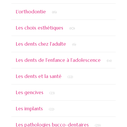
Articles Count
L'orthodontie
(16)
Articles Count
Les choix esthétiques
(10)
Articles Count
Les dents chez l'adulte
(6)
Articles 
Les dents de l’enfance à l’adolescence
(14)
Articles Count
Les dents et la santé
(22)
Articles Count
Les gencives
(23)
Articles Count
Les implants
(22)
Articles Count
Les pathologies bucco-dentaires
(29)