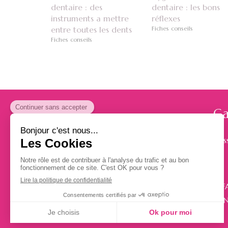
dentaire : des
dentaire : les bons
instruments a mettre
réflexes
entre toutes les dents
Fiches conseils
Fiches conseils
Ca
20 Lotis
PRÉVENTION DES CARIES CHEZ L’ENFA
LA DENT, COMPOSITIO