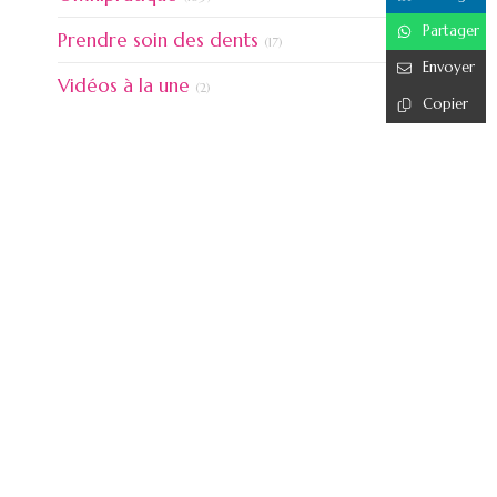
Partager
Articles Count
Prendre soin des dents
(17)
Envoyer
Articles Count
Vidéos à la une
(2)
Copier