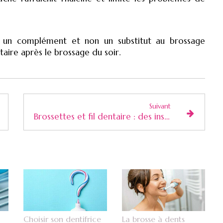
te un complément et non un substitut au brossage
taire après le brossage du soir.
Suivant
Brossettes et fil dentaire : des instruments a mettre entre toutes les dents
Choisir son dentifrice
La brosse à dents