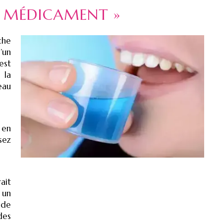
« MÉDICAMENT »
che
’un
est
 la
eau
 en
sez
ait
 un
 de
des