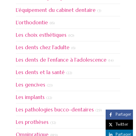
Articles Count
L'équipement du cabinet dentaire
(3)
Articles Count
L'orthodontie
(16)
Articles Count
Les choix esthétiques
(10)
Articles Count
Les dents chez l'adulte
(6)
Articles Coun
Les dents de l’enfance à l’adolescence
(14)
Articles Count
Les dents et la santé
(22)
Articles Count
Les gencives
(23)
Articles Count
Les implants
(22)
Articles Count
Les pathologies bucco-dentaires
(29)
Partager
Articles Count
Les prothèses
(32)
Twitter
Articles Count
Omnipratique
Partager
(189)