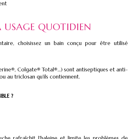
ent
À USAGE QUOTIDIEN
aire, choisissez un bain conçu pour être utilisé
rine®, Colgate® Total®…) sont antiseptiques et anti-
u au triclosan qu’ils contiennent.
BLE ?
uche rafraîchit
l’haleine et limite les problèmes de